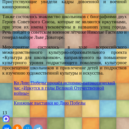
Присутствующие увидели кадры довоенной и военной
кинохроники.
Также состоялось знакомство школьников с биографиями двух
Героев Советского Союза, которые не являются иркутянами,
при этом их имена увековечены в названиях улиц города.
Речь пойдёт о советском военном лётчике Николае Гастелло и
генерал-майоре Льве Доваторе.
Мероприятие состоялось в ходе всероссийского
межведомственного культурно-образовательного проекта
«Культура для школьников», направленного на повышение
культурного уровня подрастающего поколения, культурное
просвещение школьников и привлечение детей и подростков
к изучению художественной культуры и искусства.
Ко Дню Победы прошёл историко-патриотический
час «Иркутск в годы Великой Отечественной
войны»
Книжные выставки ко Дню Победы
13