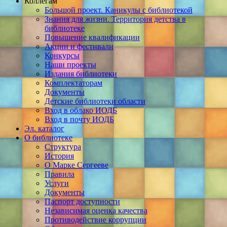
Коллегам
Большой проект. Каникулы с библиотекой
Знания для жизни. Территория детства в
библиотеке
Повышение квалификации
Акции и фестивали
Конкурсы
Наши проекты
Издания библиотеки
Комплектаторам
Документы
Детские библиотеки области
Вход в облако ИОДБ
Вход в почту ИОДБ
Эл. каталог
О библиотеке
Структура
История
О Марке Сергееве
Правила
Услуги
Документы
Паспорт доступности
Независимая оценка качества
Противодействие коррупции