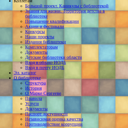
Коллегам
Большой проект. Каникулы с библиотекой
Знания для жизни. Территория детства в
библиотеке
Повышение квалификации
Акции и фестивали
Конкурсы
Наши проекты
Издания библиотеки
Комплектаторам
Документы
Детские библиотеки области
Вход в облако ИОДБ
Вход в почту ИОДБ
Эл. каталог
О библиотеке
Структура
История
О Марке Сергееве
Правила
Услуги
Документы
Паспорт доступности
Независимая оценка качества
Противодействие коррупции