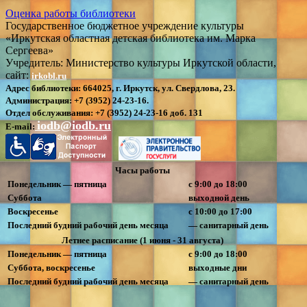
Оценка работы библиотеки
Государственное бюджетное учреждение культуры
«Иркутская областная детская библиотека им. Марка
Сергеева»
Учредитель: Министерство культуры Иркутской области,
сайт:
irkobl.ru
Адрес библиотеки:
664025, г. Иркутск, ул. Свердлова, 23.
Администрация:
+7 (3952) 24-23-16.
Отдел обслуживания:
+7 (3952) 24-23-16 доб. 131
iodb@iodb.ru
E-mail:
Часы работы
Понедельник — пятница
с 9:00 до 18:00
Суббота
выходной день
Воскресенье
с 10:00 до 17:00
Последний будний рабочий день месяца
— санитарный день
Летнее расписание (1 июня - 31 августа)
Понедельник — пятница
с 9:00 до 18:00
Суббота, воскресенье
выходные дни
Последний будний рабочий день месяца
— санитарный день