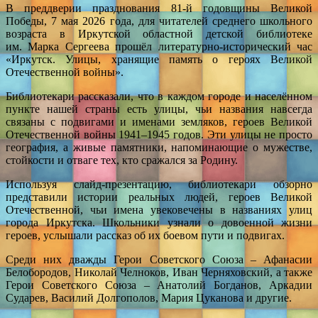
В преддверии празднования 81-й годовщины Великой
Победы, 7 мая 2026 года, для читателей среднего школьного
возраста в Иркутской областной детской библиотеке
им. Марка Сергеева прошёл литературно-исторический час
«Иркутск. Улицы, хранящие память о героях Великой
Отечественной войны».
Библиотекари рассказали, что в каждом городе и населённом
пункте нашей страны есть улицы, чьи названия навсегда
связаны с подвигами и именами земляков, героев Великой
Отечественной войны 1941–1945 годов. Эти улицы не просто
география, а живые памятники, напоминающие о мужестве,
стойкости и отваге тех, кто сражался за Родину.
Используя слайд-презентацию, библиотекари обзорно
представили истории реальных людей, героев Великой
Отечественной, чьи имена увековечены в названиях улиц
города Иркутска. Школьники узнали о довоенной жизни
героев, услышали рассказ об их боевом пути и подвигах.
Среди них дважды Герои Советского Союза – Афанасии
Белобородов, Николай Челноков, Иван Черняховский, а также
Герои Советского Союза – Анатолий Богданов, Аркадии
Сударев, Василий Долгополов, Мария Цуканова и другие.