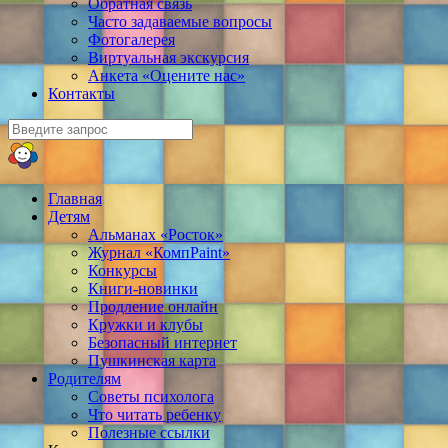
Обратная связь
Часто задаваемые вопросы
Фотогалерея
Виртуальная экскурсия
Анкета «Оцените нас»
Контакты
Главная
Детям
Альманах «Росток»
Журнал «КомпPaint»
Конкурсы
Книги-новинки
Продление онлайн
Кружки и клубы
Безопасный интернет
Пушкинская карта
Родителям
Советы психолога
Что читать ребенку
Полезные ссылки