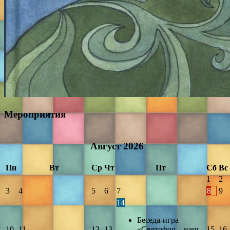
Мероприятия
Август
2026
Пн
Вт
Ср
Чт
Пт
Сб
Вс
1
2
3
4
5
6
7
8
9
14
Беседа-игра
10
11
12
13
«Светофор – наш
15
16