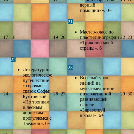
верный
помощник». 0+
21
Мастер-класс по
17
18
19
20
пластилинографии
22
23
«Триколор моей
страны». 6+
25
28
Литературно-
экологическое
Весёлый урок
путешествие
знаний на
с героями
мультимедийной
сказок Софьи
24
26
27
интерактивной
29
30
Бунтовской
развивающей
«По тропкам
панели
и лесным
«Здравствуй,
дорожкам
школа!». 6+
прогуляемся с
Таёжкой». 6+