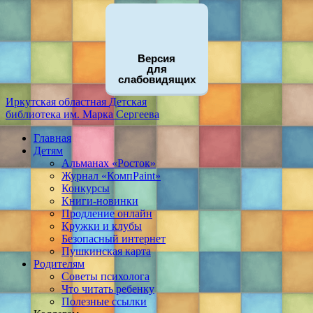
Версия
для
слабовидящих
Иркутская областная
Детская
библиотека
им. Марка Сергеева
Главная
Детям
Альманах «Росток»
Журнал «КомпPaint»
Конкурсы
Книги-новинки
Продление онлайн
Кружки и клубы
Безопасный интернет
Пушкинская карта
Родителям
Советы психолога
Что читать ребенку
Полезные ссылки