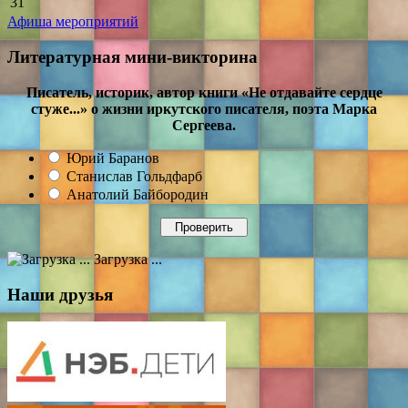
31
Афиша мероприятий
Литературная мини-викторина
Писатель, историк, автор книги «Не отдавайте сердце
стуже...» о жизни иркутского писателя, поэта Марка
Сергеева.
Юрий Баранов
Станислав Гольдфарб
Анатолий Байбородин
Загрузка ...
Наши друзья