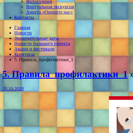
Фотогалерея
Виртуальная экскурсия
Анкета «Оцените нас»
Контакты
Главная
Новости
Знаменательные даты
Новости Большого проекта
Акции и фестивали
Конкурсы
5. Правила_профилактики_1
5. Правила_профилактики_1
»
20.10.2020