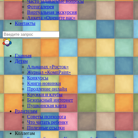
Часто задаваемые вопросы
Фотогалерея
Виртуальная экскурсия
Анкета «Оцените нас»
Контакты
Главная
Детям
Альманах «Росток»
Журнал «КомпPaint»
Конкурсы
Книги-новинки
Продление онлайн
Кружки и клубы
Безопасный интернет
Пушкинская карта
Родителям
Советы психолога
Что читать ребенку
Полезные ссылки
Коллегам