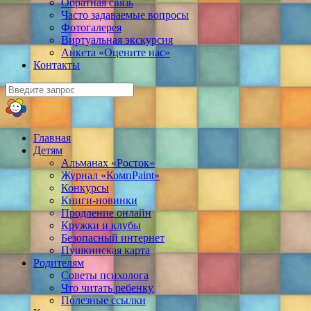
Обратная связь
Часто задаваемые вопросы
Фотогалерея
Виртуальная экскурсия
Анкета «Оцените нас»
Контакты
Главная
Детям
Альманах «Росток»
Журнал «КомпPaint»
Конкурсы
Книги-новинки
Продление онлайн
Кружки и клубы
Безопасный интернет
Пушкинская карта
Родителям
Советы психолога
Что читать ребенку
Полезные ссылки