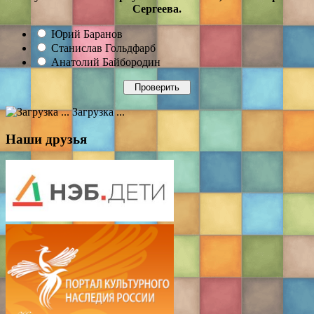
Сергеева.
Юрий Баранов
Станислав Гольдфарб
Анатолий Байбородин
Загрузка ...
Наши друзья