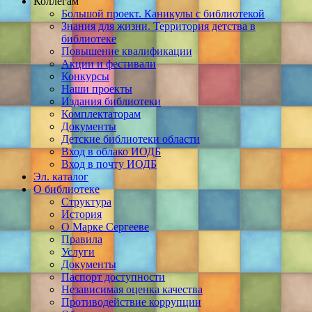
Коллегам
Большой проект. Каникулы с библиотекой
Знания для жизни. Территория детства в
библиотеке
Повышение квалификации
Акции и фестивали
Конкурсы
Наши проекты
Издания библиотеки
Комплектаторам
Документы
Детские библиотеки области
Вход в облако ИОДБ
Вход в почту ИОДБ
Эл. каталог
О библиотеке
Структура
История
О Марке Сергееве
Правила
Услуги
Документы
Паспорт доступности
Независимая оценка качества
Противодействие коррупции