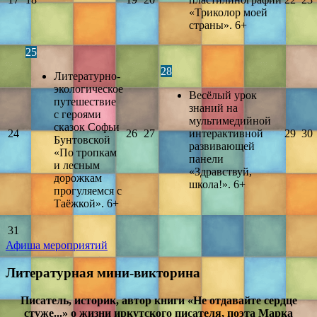
«Триколор моей
страны». 6+
25
28
Литературно-
экологическое
Весёлый урок
путешествие
знаний на
с героями
мультимедийной
сказок Софьи
24
26
27
интерактивной
29
30
Бунтовской
развивающей
«По тропкам
панели
и лесным
«Здравствуй,
дорожкам
школа!». 6+
прогуляемся с
Таёжкой». 6+
31
Афиша мероприятий
Литературная мини-викторина
Писатель, историк, автор книги «Не отдавайте сердце
стуже...» о жизни иркутского писателя, поэта Марка