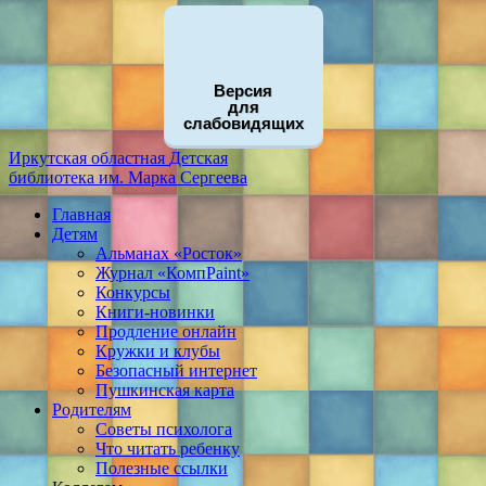
Версия
для
слабовидящих
Иркутская областная
Детская
библиотека
им. Марка Сергеева
Главная
Детям
Альманах «Росток»
Журнал «КомпPaint»
Конкурсы
Книги-новинки
Продление онлайн
Кружки и клубы
Безопасный интернет
Пушкинская карта
Родителям
Советы психолога
Что читать ребенку
Полезные ссылки