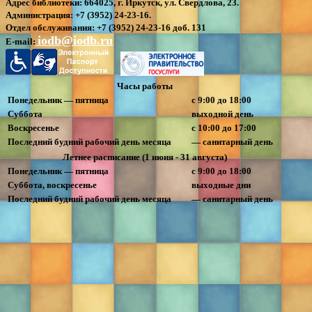
Адрес библиотеки:
664025, г. Иркутск, ул. Свердлова, 23.
Администрация:
+7 (3952) 24-23-16.
Отдел обслуживания:
+7 (3952) 24-23-16 доб. 131
iodb@iodb.ru
E-mail:
Часы работы
Понедельник — пятница
с 9:00 до 18:00
Суббота
выходной день
Воскресенье
с 10:00 до 17:00
Последний будний рабочий день месяца
— санитарный день
Летнее расписание (1 июня - 31 августа)
Понедельник — пятница
с 9:00 до 18:00
Суббота, воскресенье
выходные дни
Последний будний рабочий день месяца
— санитарный день