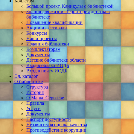
Коллегам
Большой проект. Каникулы с библиотекой
Знания для жизни. Территория детства в
библиотеке
Повышение квалификации
Акции и фестивали
Конкурсы
Наши проекты
Издания библиотеки
Комплектаторам
Документы
Детские библиотеки области
Вход в облако ИОДБ
Вход в почту ИОДБ
Эл. каталог
О библиотеке
Структура
История
О Марке Сергееве
Правила
Услуги
Документы
Паспорт доступности
Независимая оценка качества
Противодействие коррупции