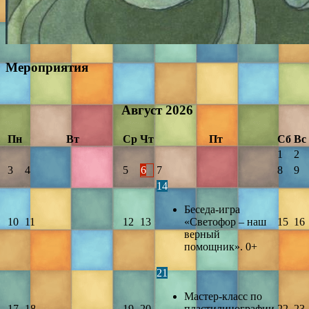
Мероприятия
Август
2026
Пн
Вт
Ср
Чт
Пт
Сб
Вс
1
2
3
4
5
6
7
8
9
14
Беседа-игра
10
11
12
13
«Светофор – наш
15
16
верный
помощник». 0+
21
Мастер-класс по
17
18
19
20
пластилинографии
22
23