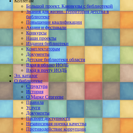
Коллегам
Большой проект. Каникулы с библиотекой
Знания для жизни. Территория детства в
библиотеке
Повышение квалификации
Акции и фестивали
Конкурсы
Наши проекты
Издания библиотеки
Комплектаторам
Документы
Детские библиотеки области
Вход в облако ИОДБ
Вход в почту ИОДБ
Эл. каталог
О библиотеке
Структура
История
О Марке Сергееве
Правила
Услуги
Документы
Паспорт доступности
Независимая оценка качества
Противодействие коррупции