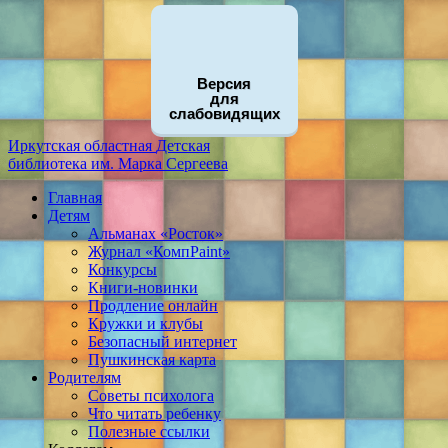
Версия
для
слабовидящих
Иркутская областная
Детская
библиотека
им. Марка Сергеева
Главная
Детям
Альманах «Росток»
Журнал «КомпPaint»
Конкурсы
Книги-новинки
Продление онлайн
Кружки и клубы
Безопасный интернет
Пушкинская карта
Родителям
Советы психолога
Что читать ребенку
Полезные ссылки