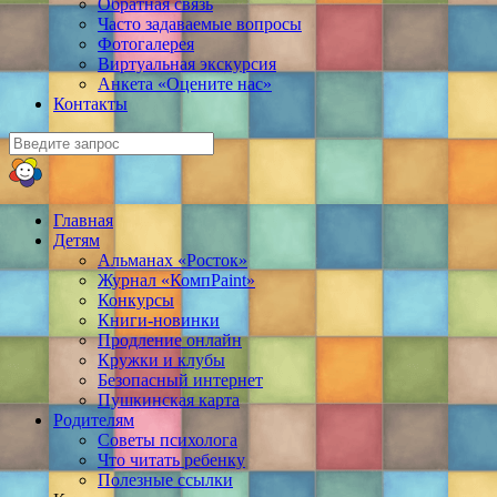
Обратная связь
Часто задаваемые вопросы
Фотогалерея
Виртуальная экскурсия
Анкета «Оцените нас»
Контакты
Главная
Детям
Альманах «Росток»
Журнал «КомпPaint»
Конкурсы
Книги-новинки
Продление онлайн
Кружки и клубы
Безопасный интернет
Пушкинская карта
Родителям
Советы психолога
Что читать ребенку
Полезные ссылки