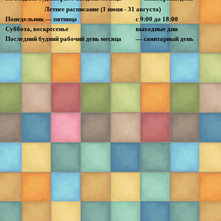
Летнее расписание (1 июня - 31 августа)
Понедельник — пятница
с 9:00 до 18:00
Суббота, воскресенье
выходные дни
Последний будний рабочий день месяца
— санитарный день