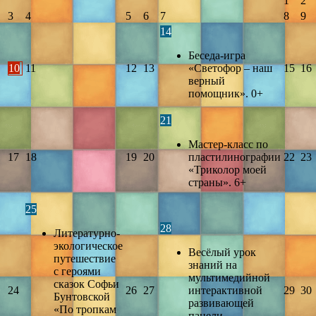
1
2
3
4
5
6
7
8
9
14
Беседа-игра
10
11
12
13
«Светофор – наш
15
16
верный
помощник». 0+
21
Мастер-класс по
17
18
19
20
пластилинографии
22
23
«Триколор моей
страны». 6+
25
28
Литературно-
экологическое
Весёлый урок
путешествие
знаний на
с героями
мультимедийной
сказок Софьи
24
26
27
интерактивной
29
30
Бунтовской
развивающей
«По тропкам
панели