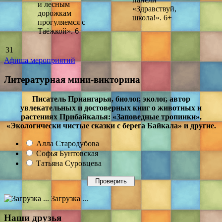
и лесным
«Здравствуй,
дорожкам
школа!». 6+
прогуляемся с
Таёжкой». 6+
31
Афиша мероприятий
Литературная мини-викторина
Писатель Приангарья, биолог, эколог, автор
увлекательных и достоверных книг о животных и
растениях Прибайкалья: «Заповедные тропинки»,
«Экологически чистые сказки с берега Байкала» и другие.
Алла Стародубова
Софья Бунтовская
Татьяна Суровцева
Загрузка ...
Наши друзья