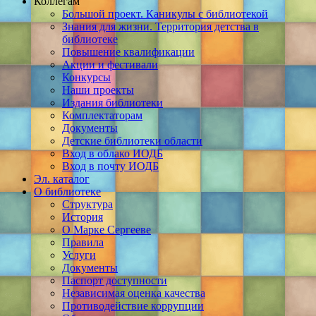
Коллегам
Большой проект. Каникулы с библиотекой
Знания для жизни. Территория детства в
библиотеке
Повышение квалификации
Акции и фестивали
Конкурсы
Наши проекты
Издания библиотеки
Комплектаторам
Документы
Детские библиотеки области
Вход в облако ИОДБ
Вход в почту ИОДБ
Эл. каталог
О библиотеке
Структура
История
О Марке Сергееве
Правила
Услуги
Документы
Паспорт доступности
Независимая оценка качества
Противодействие коррупции