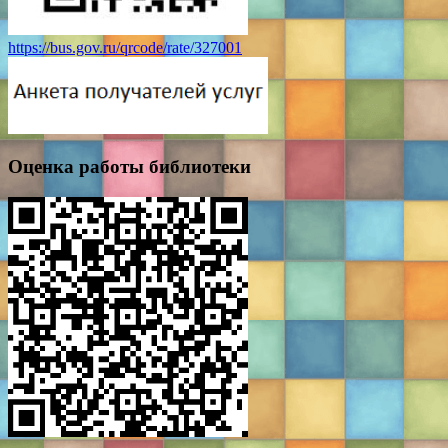
https://bus.gov.ru/qrcode/rate/327001
Оценка работы библиотеки