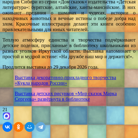
народов Сибири из серии «Дом сказок» издательства «Детская
литература»: бурятские, алтайские, ханты‑мансийские. В них
оживают предания о шаманах и чудесах, истории о
находчивых животных и вечные истины о победе добра над
злом. Красочные иллюстрации делают эти книги особенно
привлекательными для юных читателей.
Теплую атмосферу единства и творчества подчёркивают
детские поделки, присланные в библиотеку школьниками из
разных уголков Иркутской области. Выставка напоминает о
простой и мудрой истине: «На дружбе наш мир и держится!».
Продлится выставка до 29 декабря 2026 года.
Выставка декоративно-прикладного творчества
«Кукла народов России»
Выставка детских рисунков «Мир сказок Марка
Сергеева» развёрнута в библиотеке
21