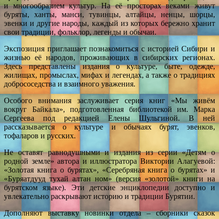
и многообразием культур. На её просторах веками живут
буряты, ханты, манси, тувинцы, алтайцы, ненцы, шорцы,
эвенки и другие народы, каждый из которых бережно хранит
свои традиции, фольклор, легенды и обычаи.
Экспозиция приглашает познакомиться с историей Сибири и
жизнью её народов, проживающих в сибирских регионах.
Здесь представлены издания о культуре, быте, одежде,
жилищах, промыслах, мифах и легендах, а также о традициях
добрососедства и взаимного уважения.
Особого внимания заслуживает серия книг «Мы живём
вокруг Байкала», подготовленная библиотекой им. Марка
Сергеева под редакцией Елены Шульгиной. В ней
рассказывается о культуре и обычаях бурят, эвенков,
тофаларов и русских.
Не оставят равнодушными и издания из серии «Детям о
родной земле» автора и иллюстратора Виктории Алагуевой:
«Золотая книга о бурятах», «Серебряная книга о бурятах» и
«Буряатдууд тухай алтан ном» (версия «золотой» книги на
бурятском языке). Эти детские энциклопедии доступно и
увлекательно раскрывают историю и традиции Бурятии.
Дополняют выставку новинки отдела – сборники сказок