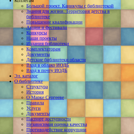
Коллегам
Большой проект. Каникулы с библиотекой
Знания для жизни. Территория детства в
библиотеке
Повышение квалификации
Акции и фестивали
Конкурсы
Наши проекты
Издания библиотеки
Комплектаторам
Документы
Детские библиотеки области
Вход в облако ИОДБ
Вход в почту ИОДБ
Эл. каталог
О библиотеке
Структура
История
О Марке Сергееве
Правила
Услуги
Документы
Паспорт доступности
Независимая оценка качества
Противодействие коррупции