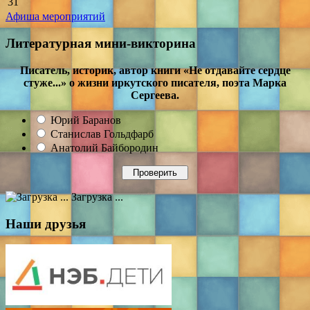
31
Афиша мероприятий
Литературная мини-викторина
Писатель, историк, автор книги «Не отдавайте сердце
стуже...» о жизни иркутского писателя, поэта Марка
Сергеева.
Юрий Баранов
Станислав Гольдфарб
Анатолий Байбородин
Загрузка ...
Наши друзья