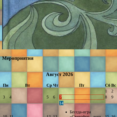
Мероприятия
Август
2026
Пн
Вт
Ср
Чт
Пт
Сб
Вс
1
2
3
4
5
6
7
8
9
14
Беседа-игра
10
11
12
13
«Светофор – наш
15
16