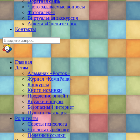
Обратная связь
Часто задаваемые вопросы
Фотогалерея
Виртуальная экскурсия
Анкета «Оцените нас»
Контакты
Главная
Детям
Альманах «Росток»
Журнал «КомпPaint»
Конкурсы
Книги-новинки
Продление онлайн
Кружки и клубы
Безопасный интернет
Пушкинская карта
Родителям
Советы психолога
Что читать ребенку
Полезные ссылки