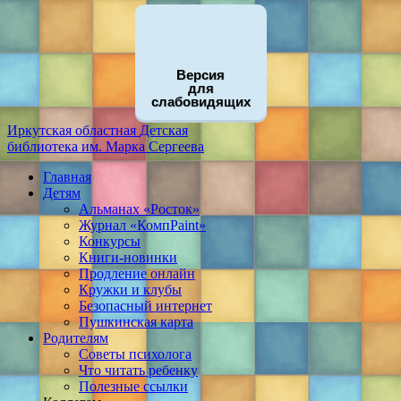
Версия
для
слабовидящих
Иркутская областная
Детская
библиотека
им. Марка Сергеева
Главная
Детям
Альманах «Росток»
Журнал «КомпPaint»
Конкурсы
Книги-новинки
Продление онлайн
Кружки и клубы
Безопасный интернет
Пушкинская карта
Родителям
Советы психолога
Что читать ребенку
Полезные ссылки