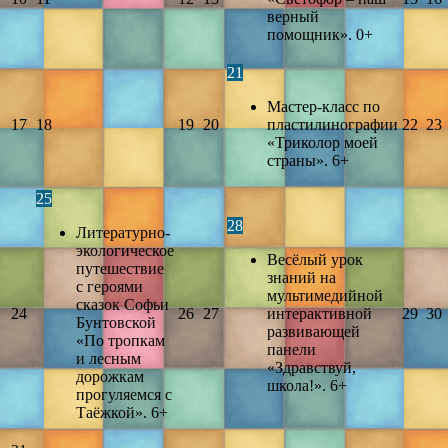
верный
помощник». 0+
21
Мастер-класс по
17
18
19
20
пластилинографии
22
23
«Триколор моей
страны». 6+
25
28
Литературно-
экологическое
Весёлый урок
путешествие
знаний на
с героями
мультимедийной
сказок Софьи
24
26
27
интерактивной
29
30
Бунтовской
развивающей
«По тропкам
панели
и лесным
«Здравствуй,
дорожкам
школа!». 6+
прогуляемся с
Таёжкой». 6+