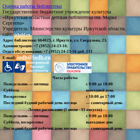
Оценка работы библиотеки
Государственное бюджетное учреждение культуры
«Иркутская областная детская библиотека им. Марка
Сергеева»
Учредитель: Министерство культуры Иркутской области,
сайт:
irkobl.ru
Адрес библиотеки:
664025, г. Иркутск, ул. Свердлова, 23.
Администрация:
+7 (3952) 24-23-16.
Отдел обслуживания:
+7 (3952) 24-23-16 доб. 131
iodb@iodb.ru
E-mail:
Часы работы
Понедельник — пятница
с 9:00 до 18:00
Суббота
выходной день
Воскресенье
с 10:00 до 17:00
Последний будний рабочий день месяца
— санитарный день
Летнее расписание (1 июня - 31 августа)
Понедельник — пятница
с 9:00 до 18:00
Суббота, воскресенье
выходные дни
Последний будний рабочий день месяца
— санитарный день