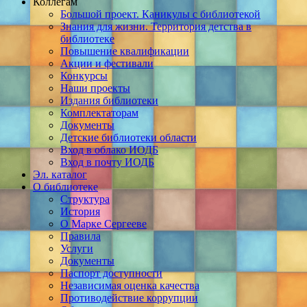
Коллегам
Большой проект. Каникулы с библиотекой
Знания для жизни. Территория детства в
библиотеке
Повышение квалификации
Акции и фестивали
Конкурсы
Наши проекты
Издания библиотеки
Комплектаторам
Документы
Детские библиотеки области
Вход в облако ИОДБ
Вход в почту ИОДБ
Эл. каталог
О библиотеке
Структура
История
О Марке Сергееве
Правила
Услуги
Документы
Паспорт доступности
Независимая оценка качества
Противодействие коррупции