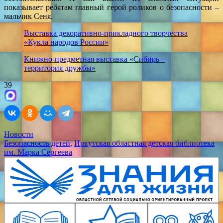
показывает ребятам главный герой роликов о безопасности –
мальчик Сеня.
Выставка декоративно-прикладного творчества
«Кукла народов России»
Книжно-предметная выставка «Сибирь –
территория дружбы»
39
Новости
Безопасность детей
,
Иркутская областная детская библиотека
им. Марка Сергеева