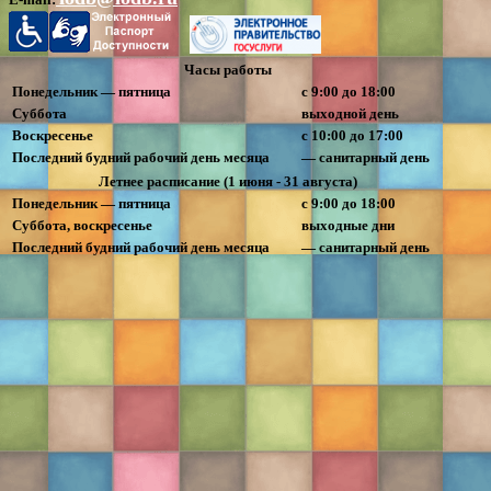
Часы работы
Понедельник — пятница
с 9:00 до 18:00
Суббота
выходной день
Воскресенье
с 10:00 до 17:00
Последний будний рабочий день месяца
— санитарный день
Летнее расписание (1 июня - 31 августа)
Понедельник — пятница
с 9:00 до 18:00
Суббота, воскресенье
выходные дни
Последний будний рабочий день месяца
— санитарный день