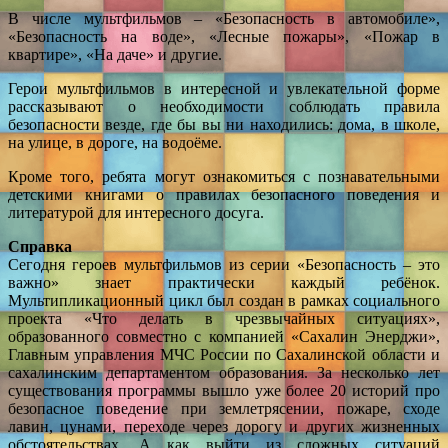
В числе мультфильмов – «Безопасность в автомобиле»,
«Безопасность на воде», «Лесные пожары», «Пожар в
квартире», «На даче» и другие.
Герои мультфильмов в интересной и увлекательной форме
рассказывают о необходимости соблюдать правила
безопасности везде, где бы вы ни находились: дома, в школе,
на улице, в дороге, на водоёме.
Кроме того, ребята могут ознакомиться с познавательными
детскими книгами о правилах безопасного поведения и
литературой для интересного досуга.
Справка
Сегодня героев мультфильмов из серии «Безопасность – это
важно» знает практически каждый ребёнок.
Мультипликационный цикл был создан в рамках социального
проекта «Что делать в чрезвычайных ситуациях»,
образованного совместно с компанией «Сахалин Энерджи»,
Главным управления МЧС России по Сахалинской области и
сахалинским департаментом образования. За несколько лет
существования программы вышло уже более 20 историй про
безопасное поведение при землетрясении, пожаре, сходе
лавин, цунами, переходе через дорогу и других жизненных
обстоятельствах. А как выйти из сложных ситуаций