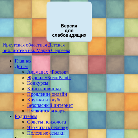
Версия
для
слабовидящих
Иркутская областная
Детская
библиотека
им. Марка Сергеева
Главная
Детям
Альманах «Росток»
Журнал «КомпPaint»
Конкурсы
Книги-новинки
Продление онлайн
Кружки и клубы
Безопасный интернет
Пушкинская карта
Родителям
Советы психолога
Что читать ребенку
Полезные ссылки