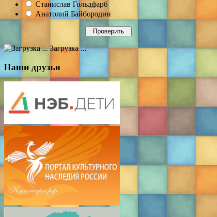
Станислав Гольдфарб
Анатолий Байбородин
Загрузка ...
Наши друзья