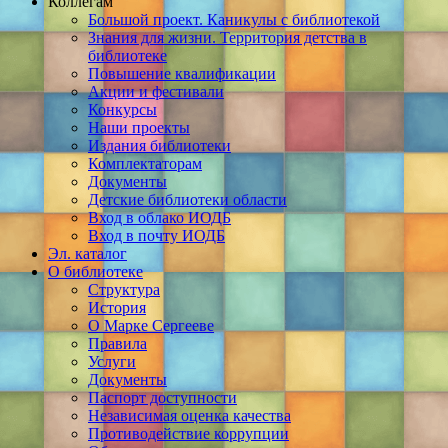
Коллегам
Большой проект. Каникулы с библиотекой
Знания для жизни. Территория детства в
библиотеке
Повышение квалификации
Акции и фестивали
Конкурсы
Наши проекты
Издания библиотеки
Комплектаторам
Документы
Детские библиотеки области
Вход в облако ИОДБ
Вход в почту ИОДБ
Эл. каталог
О библиотеке
Структура
История
О Марке Сергееве
Правила
Услуги
Документы
Паспорт доступности
Независимая оценка качества
Противодействие коррупции