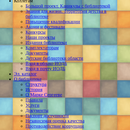
Коллегам
Большой проект. Каникулы с библиотекой
Знания для жизни. Территория детства в
библиотеке
Повышение квалификации
Акции и фестивали
Конкурсы
Наши проекты
Издания библиотеки
Комплектаторам
Документы
Детские библиотеки области
Вход в облако ИОДБ
Вход в почту ИОДБ
Эл. каталог
О библиотеке
Структура
История
О Марке Сергееве
Правила
Услуги
Документы
Паспорт доступности
Независимая оценка качества
Противодействие коррупции