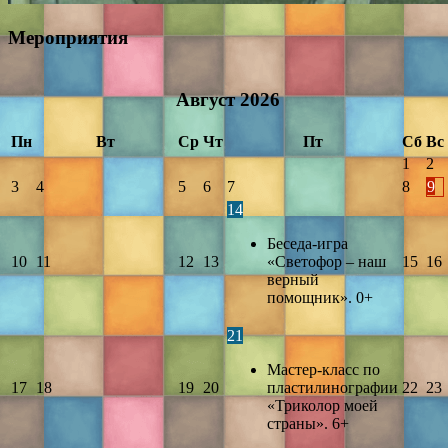
Мероприятия
Август
2026
Пн
Вт
Ср
Чт
Пт
Сб
Вс
1
2
3
4
5
6
7
8
9
14
Беседа-игра
10
11
12
13
«Светофор – наш
15
16
верный
помощник». 0+
21
Мастер-класс по
17
18
19
20
пластилинографии
22
23
«Триколор моей
страны». 6+