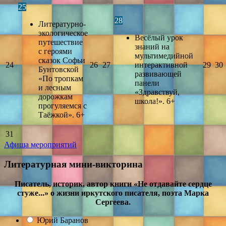
25
28
Литературно-
экологическое
Весёлый урок
путешествие
знаний на
с героями
мультимедийной
сказок Софьи
24
26
27
интерактивной
29
30
Бунтовской
развивающей
«По тропкам
панели
и лесным
«Здравствуй,
дорожкам
школа!». 6+
прогуляемся с
Таёжкой». 6+
31
Афиша мероприятий
Литературная мини-викторина
Писатель, историк, автор книги «Не отдавайте сердце
стуже...» о жизни иркутского писателя, поэта Марка
Сергеева.
Юрий Баранов