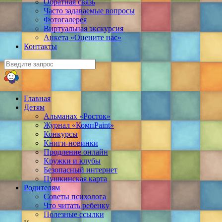
Обратная связь
Часто задаваемые вопросы
Фотогалерея
Виртуальная экскурсия
Анкета «Оцените нас»
Контакты
Главная
Детям
Альманах «Росток»
Журнал «КомпPaint»
Конкурсы
Книги-новинки
Продление онлайн
Кружки и клубы
Безопасный интернет
Пушкинская карта
Родителям
Советы психолога
Что читать ребенку
Полезные ссылки