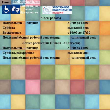
iodb@iodb.ru
E-mail:
Часы работы
Понедельник — пятница
с 9:00 до 18:00
Суббота
выходной день
Воскресенье
с 10:00 до 17:00
Последний будний рабочий день месяца
— санитарный день
Летнее расписание (1 июня - 31 августа)
Понедельник — пятница
с 9:00 до 18:00
Суббота, воскресенье
выходные дни
Последний будний рабочий день месяца
— санитарный день