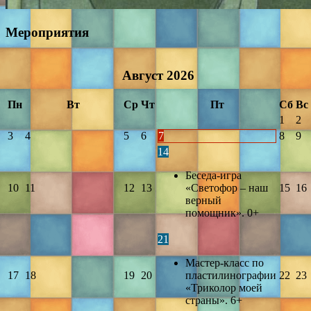
Мероприятия
Август
2026
Пн
Вт
Ср
Чт
Пт
Сб
Вс
1
2
3
4
5
6
7
8
9
14
Беседа-игра
10
11
12
13
«Светофор – наш
15
16
верный
помощник». 0+
21
Мастер-класс по
17
18
19
20
пластилинографии
22
23
«Триколор моей
страны». 6+