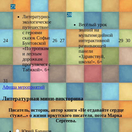
25
28
Литературно-
экологическое
Весёлый урок
путешествие
знаний на
с героями
мультимедийной
сказок Софьи
24
26
27
интерактивной
29
30
Бунтовской
развивающей
«По тропкам
панели
и лесным
«Здравствуй,
дорожкам
школа!». 6+
прогуляемся с
Таёжкой». 6+
31
Афиша мероприятий
Литературная мини-викторина
Писатель, историк, автор книги «Не отдавайте сердце
стуже...» о жизни иркутского писателя, поэта Марка
Сергеева.
Юрий Баранов