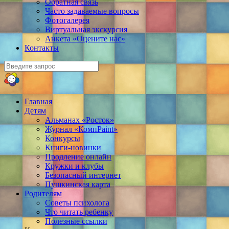
Обратная связь
Часто задаваемые вопросы
Фотогалерея
Виртуальная экскурсия
Анкета «Оцените нас»
Контакты
Главная
Детям
Альманах «Росток»
Журнал «КомпPaint»
Конкурсы
Книги-новинки
Продление онлайн
Кружки и клубы
Безопасный интернет
Пушкинская карта
Родителям
Советы психолога
Что читать ребенку
Полезные ссылки