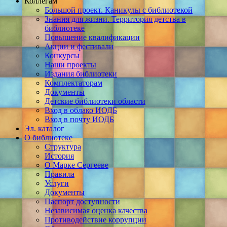
Коллегам
Большой проект. Каникулы с библиотекой
Знания для жизни. Территория детства в
библиотеке
Повышение квалификации
Акции и фестивали
Конкурсы
Наши проекты
Издания библиотеки
Комплектаторам
Документы
Детские библиотеки области
Вход в облако ИОДБ
Вход в почту ИОДБ
Эл. каталог
О библиотеке
Структура
История
О Марке Сергееве
Правила
Услуги
Документы
Паспорт доступности
Независимая оценка качества
Противодействие коррупции