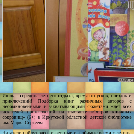
Июль – середина летнего отдыха, время отпусков, поездок и
приключений! Подборка книг различных авторов с
необыкновенными и захватывающими сюжетами ждёт всех
искателей приключений на выставке «Остров книжных
сокровищ» (6+) в Иркутской областной детской библиотеке
им. Марка Сергеева.
Читатели найдут здесь известные и любимые всеми с детства