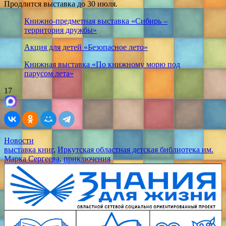
Продлится выставка до 30 июля.
Книжно-предметная выставка «Сибирь –
территория дружбы»
Акция для детей «Безопасное лето»
Книжная выставка «По книжному морю под
парусом лета»
17
Новости
выставка книг
,
Иркутская областная детская библиотека им.
Марка Сергеева
,
приключения