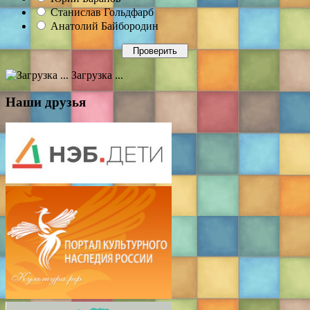
Станислав Гольдфарб
Анатолий Байбородин
Загрузка ...
Наши друзья