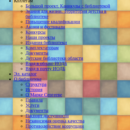
Коллегам
Большой проект. Каникулы с библиотекой
Знания для жизни. Территория детства в
библиотеке
Повышение квалификации
Акции и фестивали
Конкурсы
Наши проекты
Издания библиотеки
Комплектаторам
Документы
Детские библиотеки области
Вход в облако ИОДБ
Вход в почту ИОДБ
Эл. каталог
О библиотеке
Структура
История
О Марке Сергееве
Правила
Услуги
Документы
Паспорт доступности
Независимая оценка качества
Противодействие коррупции