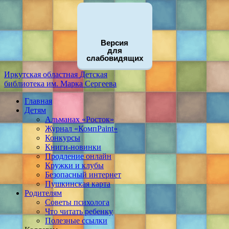
Версия
для
слабовидящих
Иркутская областная
Детская
библиотека
им. Марка Сергеева
Главная
Детям
Альманах «Росток»
Журнал «КомпPaint»
Конкурсы
Книги-новинки
Продление онлайн
Кружки и клубы
Безопасный интернет
Пушкинская карта
Родителям
Советы психолога
Что читать ребенку
Полезные ссылки