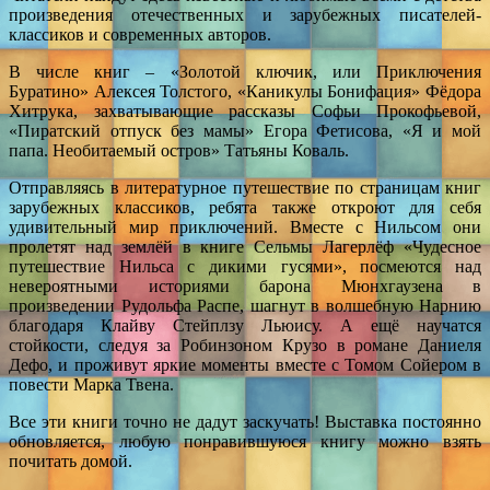
произведения отечественных и зарубежных писателей-
классиков и современных авторов.
В числе книг – «Золотой ключик, или Приключения
Буратино» Алексея Толстого, «Каникулы Бонифация» Фёдора
Хитрука, захватывающие рассказы Софьи Прокофьевой,
«Пиратский отпуск без мамы» Егора Фетисова, «Я и мой
папа. Необитаемый остров» Татьяны Коваль.
Отправляясь в литературное путешествие по страницам книг
зарубежных классиков, ребята также откроют для себя
удивительный мир приключений. Вместе с Нильсом они
пролетят над землёй в книге Сельмы Лагерлёф «Чудесное
путешествие Нильса с дикими гусями», посмеются над
невероятными историями барона Мюнхгаузена в
произведении Рудольфа Распе, шагнут в волшебную Нарнию
благодаря Клайву Стейплзу Льюису. А ещё научатся
стойкости, следуя за Робинзоном Крузо в романе Даниеля
Дефо, и проживут яркие моменты вместе с Томом Сойером в
повести Марка Твена.
Все эти книги точно не дадут заскучать! Выставка постоянно
обновляется, любую понравившуюся книгу можно взять
почитать домой.