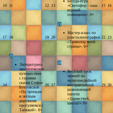
Беседа-игра
10
11
12
13
«Светофор – наш
15
16
верный
помощник». 0+
21
Мастер-класс по
17
18
19
20
пластилинографии
22
23
«Триколор моей
страны». 6+
25
28
Литературно-
экологическое
Весёлый урок
путешествие
знаний на
с героями
мультимедийной
сказок Софьи
24
26
27
интерактивной
29
30
Бунтовской
развивающей
«По тропкам
панели
и лесным
«Здравствуй,
дорожкам
школа!». 6+
прогуляемся с
Таёжкой». 6+