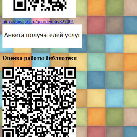
https://bus.gov.ru/qrcode/rate/327001
Оценка работы библиотеки