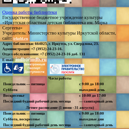
Оценка работы библиотеки
Государственное бюджетное учреждение культуры
«Иркутская областная детская библиотека им. Марка
Сергеева»
Учредитель: Министерство культуры Иркутской области,
сайт:
irkobl.ru
Адрес библиотеки:
664025, г. Иркутск, ул. Свердлова, 23.
Администрация:
+7 (3952) 24-23-16.
Отдел обслуживания:
+7 (3952) 24-23-16 доб. 131
iodb@iodb.ru
E-mail:
Часы работы
Понедельник — пятница
с 9:00 до 18:00
Суббота
выходной день
Воскресенье
с 10:00 до 17:00
Последний будний рабочий день месяца
— санитарный день
Летнее расписание (1 июня - 31 августа)
Понедельник — пятница
с 9:00 до 18:00
Суббота, воскресенье
выходные дни
Последний будний рабочий день месяца
— санитарный день