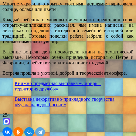
Многие украсили открытку уютными деталями: нарисовали
солнце, облака или цветы.
Каждый ребёнок с удовольствием кратко представил свою
открытку-аппликацию: рассказал, чьи имена написаны на
листочках и поделился интересной семейной историей или
традицией. Готовые поделки ребята забрали с собой как
тёплый памятный сувенир.
В конце встречи дети посмотрели книги на тематической
выставке. Некоторых очень привлекла история о Петре и
Февронии, и ребята взяли книжки почитать домой.
Встреча прошла в уютной, доброй и творческой атмосфере.
Книжно-предметная выставка «Сибирь –
территория дружбы»
Выставка декоративно-прикладного творчества
«Кукла народов России»
254