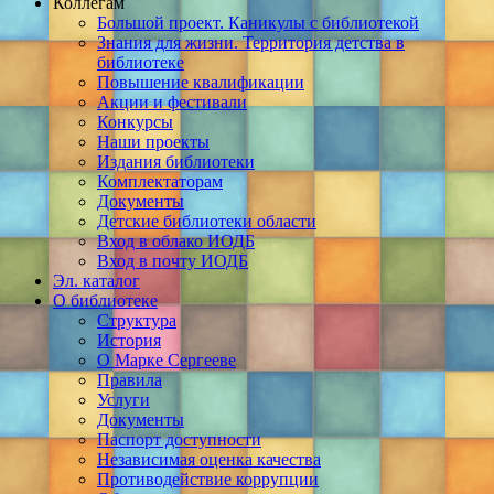
Коллегам
Большой проект. Каникулы с библиотекой
Знания для жизни. Территория детства в
библиотеке
Повышение квалификации
Акции и фестивали
Конкурсы
Наши проекты
Издания библиотеки
Комплектаторам
Документы
Детские библиотеки области
Вход в облако ИОДБ
Вход в почту ИОДБ
Эл. каталог
О библиотеке
Структура
История
О Марке Сергееве
Правила
Услуги
Документы
Паспорт доступности
Независимая оценка качества
Противодействие коррупции