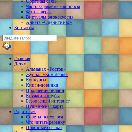
Обратная связь
Часто задаваемые вопросы
Фотогалерея
Виртуальная экскурсия
Анкета «Оцените нас»
Контакты
Главная
Детям
Альманах «Росток»
Журнал «КомпPaint»
Конкурсы
Книги-новинки
Продление онлайн
Кружки и клубы
Безопасный интернет
Пушкинская карта
Родителям
Советы психолога
Что читать ребенку
Полезные ссылки