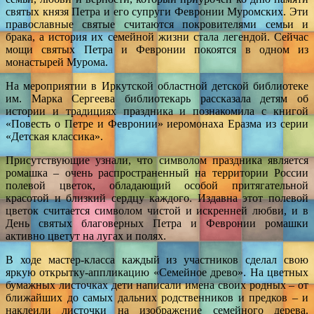
святых князя Петра и его супруги Февронии Муромских. Эти
православные святые считаются покровителями семьи и
брака, а история их семейной жизни стала легендой. Сейчас
мощи святых Петра и Февронии покоятся в одном из
монастырей Мурома.
На мероприятии в Иркутской областной детской библиотеке
им. Марка Сергеева библиотекарь рассказала детям об
истории и традициях праздника и познакомила с книгой
«Повесть о Петре и Февронии» иеромонаха Еразма из серии
«Детская классика».
Присутствующие узнали, что символом праздника является
ромашка – очень распространенный на территории России
полевой цветок, обладающий особой притягательной
красотой и близкий сердцу каждого. Издавна этот полевой
цветок считается символом чистой и искренней любви, и в
День святых благоверных Петра и Февронии ромашки
активно цветут на лугах и полях.
В ходе мастер-класса каждый из участников сделал свою
яркую открытку-аппликацию «Семейное древо». На цветных
бумажных листочках дети написали имена своих родных – от
ближайших до самых дальних родственников и предков – и
наклеили листочки на изображение семейного дерева.