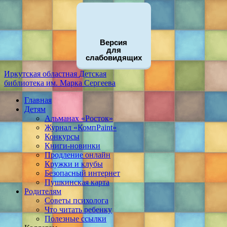
Версия
для
слабовидящих
Иркутская областная
Детская
библиотека
им. Марка Сергеева
Главная
Детям
Альманах «Росток»
Журнал «КомпPaint»
Конкурсы
Книги-новинки
Продление онлайн
Кружки и клубы
Безопасный интернет
Пушкинская карта
Родителям
Советы психолога
Что читать ребенку
Полезные ссылки