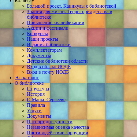
Коллегам
Большой проект. Каникулы с библиотекой
Знания для жизни. Территория детства в
библиотеке
Повышение квалификации
Акции и фестивали
Конкурсы
Наши проекты
Издания библиотеки
Комплектаторам
Документы
Детские библиотеки области
Вход в облако ИОДБ
Вход в почту ИОДБ
Эл. каталог
О библиотеке
Структура
История
О Марке Сергееве
Правила
Услуги
Документы
Паспорт доступности
Независимая оценка качества
Противодействие коррупции