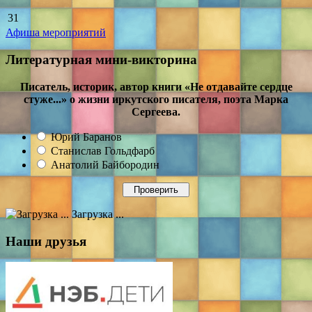
31
Афиша мероприятий
Литературная мини-викторина
Писатель, историк, автор книги «Не отдавайте сердце
стуже...» о жизни иркутского писателя, поэта Марка
Сергеева.
Юрий Баранов
Станислав Гольдфарб
Анатолий Байбородин
Загрузка ...
Наши друзья