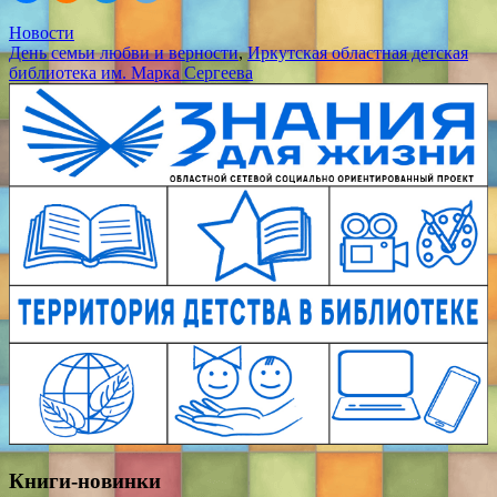
Новости
День семьи любви и верности
,
Иркутская областная детская
библиотека им. Марка Сергеева
Книги-новинки