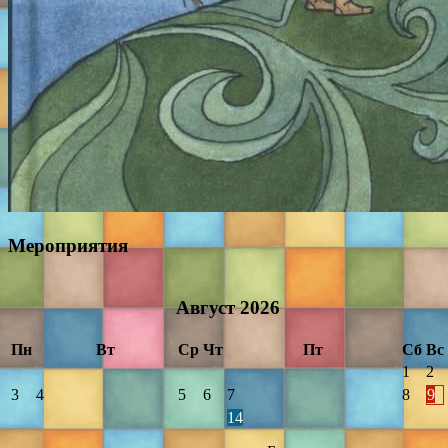
Мероприятия
Август
2026
Пн
Вт
Ср
Чт
Пт
Сб
Вс
1
2
3
4
5
6
7
8
9
14